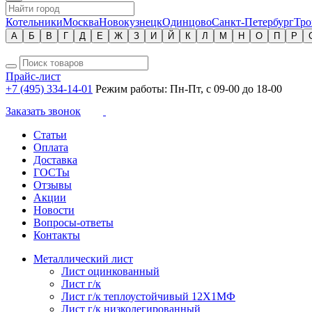
Котельники
Москва
Новокузнецк
Одинцово
Санкт-Петербург
Тро
А
Б
В
Г
Д
Е
Ж
З
И
Й
К
Л
М
Н
О
П
Р
Прайс-лист
+7 (495) 334-14-01
Режим работы: Пн-Пт, с 09-00 до 18-00
Заказать звонок
Статьи
Оплата
Доставка
ГОСТы
Отзывы
Акции
Новости
Вопросы-ответы
Контакты
Металлический лист
Лист оцинкованный
Лист г/к
Лист г/к теплоустойчивый 12Х1МФ
Лист г/к низколегированный