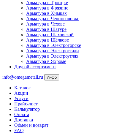
Арматура в Троицке
Арматура в Фрязине
Арматура в Химках
Арматура в Черноголовке
Арматура в Чехове
Арматура в Шатуре
Арматура в Шаховской
Арматура в Щёлкове
Арматура в Электрогорске
Арматура в Электростали
Арматура в Электроуглях
Арматура в Яхроме
Другой ассортимент
info@omegametall.ru
Инфо
Каталог
Акции
Услуги
Прайс-лист
Калькулятор
Оплата
Доставка
Обмен и возврат
FAQ