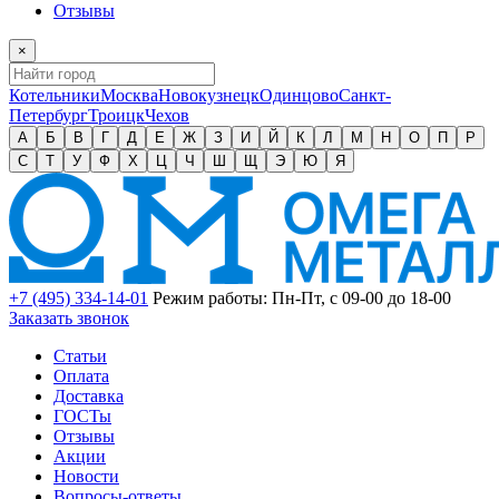
Отзывы
×
Котельники
Москва
Новокузнецк
Одинцово
Санкт-
Петербург
Троицк
Чехов
А
Б
В
Г
Д
Е
Ж
З
И
Й
К
Л
М
Н
О
П
Р
С
Т
У
Ф
Х
Ц
Ч
Ш
Щ
Э
Ю
Я
+7 (495) 334-14-01
Режим работы: Пн-Пт, с 09-00 до 18-00
Заказать звонок
Статьи
Оплата
Доставка
ГОСТы
Отзывы
Акции
Новости
Вопросы-ответы