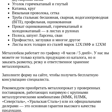
Уголок горячекатаный и гнутый
Катанка, круг
Вязальная проволока, сетка
Труба стальная: бесшовная, сварная, водогазопроводная
(ВГП), профильная, оцинкованная
Прокат оцинкованный, горячекатаный и
холоднокатаный — в листах и рулонах
Полоса, шпунт Ларсена, сваи
Профнастил, заглушки и многое другое
Листы всех толщин из сталей марок 12Х1МФ и 12ХМ
Металлобаза работает по графику «8 часов / 5 дней». У нас вы
можете не только купить продукцию из каталога, но и
заказать размотку, резку и ответственное хранение
металлопроката.
Заполните форму на сайте, чтобы получить бесплатную
консультацию специалиста.
Рекомендуем приобретать металлопрокат у проверенных
поставщиков, работающих напрямую с крупными
металлургическими комбинатами (ММК, НЛМК,
«Северсталь», «Уральская Сталь») или их официальными
дилерами — это основная гарантия высокого качества
продукции.