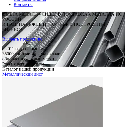
Контакты
ОМЕГА МЕТАЛЛ - ЛИДЕР В ПОСТАВКАХ МЕТАЛЛА ПО
РОССИИ
И ВАШ НАДЕЖНЫЙ ПАРТНЕР В ПОСТРОЕНИИ
БИЗНЕСА
Выбрать продукцию
c 2011
года на рынке
35000
тонн металла на складе
обновления каждый месяц
Россия
регион охвата
Каталог нашей продукции
Металлический лист