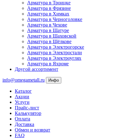
Арматура в Троицке
Арматура в Фрязине
Арматура в Химках
Арматура в Черноголовке
Арматура в Чехове
Арматура в Шатуре
Арматура в Шаховской
Арматура в Щёлкове
Арматура в Электрогорске
Арматура в Электростали
Арматура в Электроуглях
Арматура в Яхроме
Другой ассортимент
info@omegametall.ru
Инфо
Каталог
Акции
Услуги
Прайс-лист
Калькулятор
Оплата
Доставка
Обмен и возврат
FAQ