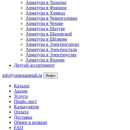
Арматура в Троицке
Арматура в Фрязине
Арматура в Химках
Арматура в Черноголовке
Арматура в Чехове
Арматура в Шатуре
Арматура в Шаховской
Арматура в Щёлкове
Арматура в Электрогорске
Арматура в Электростали
Арматура в Электроуглях
Арматура в Яхроме
Другой ассортимент
info@omegametall.ru
Инфо
Каталог
Акции
Услуги
Прайс-лист
Калькулятор
Оплата
Доставка
Обмен и возврат
FAQ