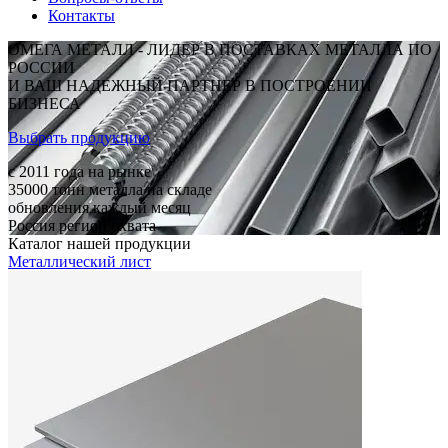
Контакты
ОМЕГА МЕТАЛЛ - ЛИДЕР В ПОСТАВКАХ МЕТАЛЛА ПО
РОССИИ
И ВАШ НАДЕЖНЫЙ ПАРТНЕР В ПОСТРОЕНИИ
БИЗНЕСА
Выбрать продукцию
c 2011
года на рынке
35000
тонн металла на складе
обновления каждый месяц
Россия
регион охвата
Каталог нашей продукции
Металлический лист