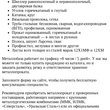
Швеллер равнополочный и неравнополочный,
двутавровая балка
Уголок горячекатаный и гнутый
Катанка, круг
Вязальная проволока, сетка
Труба стальная: бесшовная, сварная, водогазопроводная
(ВГП), профильная, оцинкованная
Прокат оцинкованный, горячекатаный и
холоднокатаный — в листах и рулонах
Полоса, шпунт Ларсена, сваи
Профнастил, заглушки и многое другое
Листы всех толщин из сталей марок 12Х1МФ и 12ХМ
Металлобаза работает по графику «8 часов / 5 дней». У нас вы
можете не только купить продукцию из каталога, но и
заказать размотку, резку и ответственное хранение
металлопроката.
Заполните форму на сайте, чтобы получить бесплатную
консультацию специалиста.
Рекомендуем приобретать металлопрокат у проверенных
поставщиков, работающих напрямую с крупными
металлургическими комбинатами (ММК, НЛМК,
«Северсталь», «Уральская Сталь») или их официальными