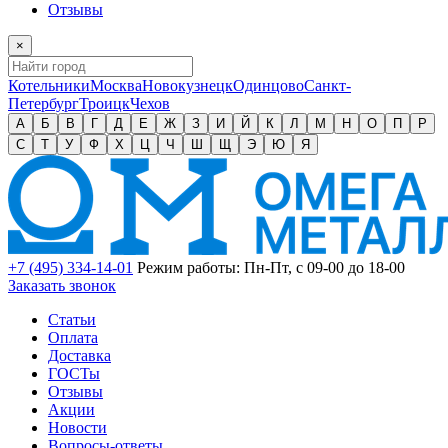
Отзывы
×
Котельники
Москва
Новокузнецк
Одинцово
Санкт-
Петербург
Троицк
Чехов
А
Б
В
Г
Д
Е
Ж
З
И
Й
К
Л
М
Н
О
П
Р
С
Т
У
Ф
Х
Ц
Ч
Ш
Щ
Э
Ю
Я
+7 (495) 334-14-01
Режим работы: Пн-Пт, с 09-00 до 18-00
Заказать звонок
Статьи
Оплата
Доставка
ГОСТы
Отзывы
Акции
Новости
Вопросы-ответы