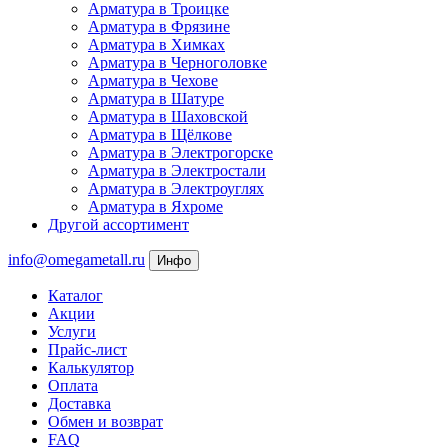
Арматура в Троицке
Арматура в Фрязине
Арматура в Химках
Арматура в Черноголовке
Арматура в Чехове
Арматура в Шатуре
Арматура в Шаховской
Арматура в Щёлкове
Арматура в Электрогорске
Арматура в Электростали
Арматура в Электроуглях
Арматура в Яхроме
Другой ассортимент
info@omegametall.ru
Инфо
Каталог
Акции
Услуги
Прайс-лист
Калькулятор
Оплата
Доставка
Обмен и возврат
FAQ