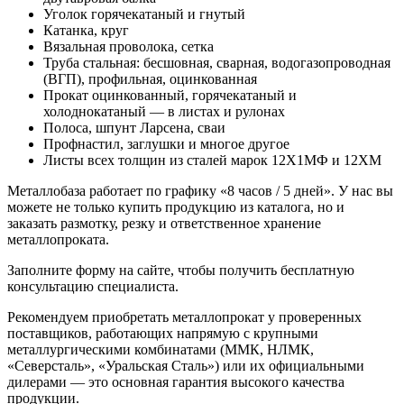
Уголок горячекатаный и гнутый
Катанка, круг
Вязальная проволока, сетка
Труба стальная: бесшовная, сварная, водогазопроводная
(ВГП), профильная, оцинкованная
Прокат оцинкованный, горячекатаный и
холоднокатаный — в листах и рулонах
Полоса, шпунт Ларсена, сваи
Профнастил, заглушки и многое другое
Листы всех толщин из сталей марок 12Х1МФ и 12ХМ
Металлобаза работает по графику «8 часов / 5 дней». У нас вы
можете не только купить продукцию из каталога, но и
заказать размотку, резку и ответственное хранение
металлопроката.
Заполните форму на сайте, чтобы получить бесплатную
консультацию специалиста.
Рекомендуем приобретать металлопрокат у проверенных
поставщиков, работающих напрямую с крупными
металлургическими комбинатами (ММК, НЛМК,
«Северсталь», «Уральская Сталь») или их официальными
дилерами — это основная гарантия высокого качества
продукции.