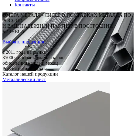
Контакты
ОМЕГА МЕТАЛЛ - ЛИДЕР В ПОСТАВКАХ МЕТАЛЛА ПО
РОССИИ
И ВАШ НАДЕЖНЫЙ ПАРТНЕР В ПОСТРОЕНИИ
БИЗНЕСА
Выбрать продукцию
c 2011
года на рынке
35000
тонн металла на складе
обновления каждый месяц
Россия
регион охвата
Каталог нашей продукции
Металлический лист