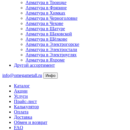
Арматура в Троицке
Арматура в Фрязине
Арматура в Химках
Арматура в Черноголовке
Арматура в Чехове
Арматура в Шатуре
Арматура в Шаховской
Арматура в Щёлкове
Арматура в Электрогорске
Арматура в Электростали
Арматура в Электроуглях
Арматура в Яхроме
Другой ассортимент
info@omegametall.ru
Инфо
Каталог
Акции
Услуги
Прайс-лист
Калькулятор
Оплата
Доставка
Обмен и возврат
FAQ