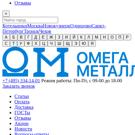
Отзывы
×
Котельники
Москва
Новокузнецк
Одинцово
Санкт-
Петербург
Троицк
Чехов
А
Б
В
Г
Д
Е
Ж
З
И
Й
К
Л
М
Н
О
П
Р
С
Т
У
Ф
Х
Ц
Ч
Ш
Щ
Э
Ю
Я
+7 (495) 334-14-01
Режим работы: Пн-Пт, с 09-00 до 18-00
Заказать звонок
Статьи
Оплата
Доставка
ГОСТы
Отзывы
Акции
Новости
Вопросы-ответы