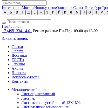
Котельники
Москва
Новокузнецк
Одинцово
Санкт-Петербург
Тро
А
Б
В
Г
Д
Е
Ж
З
И
Й
К
Л
М
Н
О
П
Р
Прайс-лист
+7 (495) 334-14-01
Режим работы: Пн-Пт, с 09-00 до 18-00
Заказать звонок
Статьи
Оплата
Доставка
ГОСТы
Отзывы
Акции
Новости
Вопросы-ответы
Контакты
Металлический лист
Лист оцинкованный
Лист г/к
Лист г/к теплоустойчивый 12Х1МФ
Лист г/к низколегированный