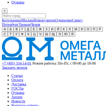
Отзывы
×
Котельники
Москва
Новокузнецк
Одинцово
Санкт-
Петербург
Троицк
Чехов
А
Б
В
Г
Д
Е
Ж
З
И
Й
К
Л
М
Н
О
П
Р
С
Т
У
Ф
Х
Ц
Ч
Ш
Щ
Э
Ю
Я
+7 (495) 334-14-01
Режим работы: Пн-Пт, с 09-00 до 18-00
Заказать звонок
Статьи
Оплата
Доставка
ГОСТы
Отзывы
Акции
Новости
Вопросы-ответы