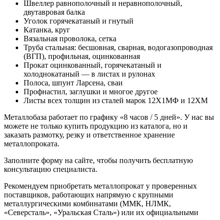
Швеллер равнополочный и неравнополочный,
двутавровая балка
Уголок горячекатаный и гнутый
Катанка, круг
Вязальная проволока, сетка
Труба стальная: бесшовная, сварная, водогазопроводная
(ВГП), профильная, оцинкованная
Прокат оцинкованный, горячекатаный и
холоднокатаный — в листах и рулонах
Полоса, шпунт Ларсена, сваи
Профнастил, заглушки и многое другое
Листы всех толщин из сталей марок 12Х1МФ и 12ХМ
Металлобаза работает по графику «8 часов / 5 дней». У нас вы
можете не только купить продукцию из каталога, но и
заказать размотку, резку и ответственное хранение
металлопроката.
Заполните форму на сайте, чтобы получить бесплатную
консультацию специалиста.
Рекомендуем приобретать металлопрокат у проверенных
поставщиков, работающих напрямую с крупными
металлургическими комбинатами (ММК, НЛМК,
«Северсталь», «Уральская Сталь») или их официальными