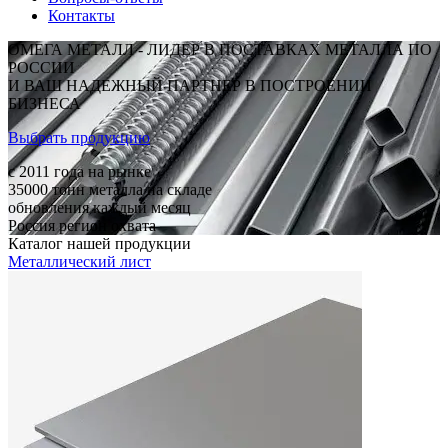
Контакты
ОМЕГА МЕТАЛЛ - ЛИДЕР В ПОСТАВКАХ МЕТАЛЛА ПО
РОССИИ
И ВАШ НАДЕЖНЫЙ ПАРТНЕР В ПОСТРОЕНИИ
БИЗНЕСА
Выбрать продукцию
c 2011
года на рынке
35000
тонн металла на складе
обновления каждый месяц
Россия
регион охвата
Каталог нашей продукции
Металлический лист