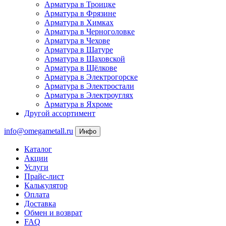
Арматура в Троицке
Арматура в Фрязине
Арматура в Химках
Арматура в Черноголовке
Арматура в Чехове
Арматура в Шатуре
Арматура в Шаховской
Арматура в Щёлкове
Арматура в Электрогорске
Арматура в Электростали
Арматура в Электроуглях
Арматура в Яхроме
Другой ассортимент
info@omegametall.ru
Инфо
Каталог
Акции
Услуги
Прайс-лист
Калькулятор
Оплата
Доставка
Обмен и возврат
FAQ