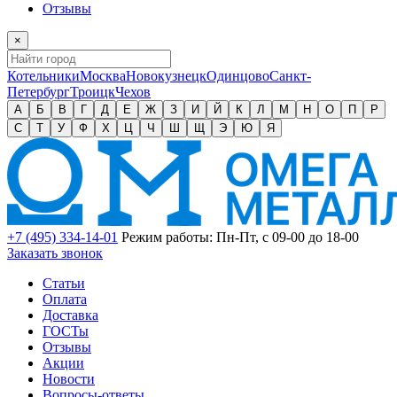
Отзывы
×
Котельники
Москва
Новокузнецк
Одинцово
Санкт-
Петербург
Троицк
Чехов
А
Б
В
Г
Д
Е
Ж
З
И
Й
К
Л
М
Н
О
П
Р
С
Т
У
Ф
Х
Ц
Ч
Ш
Щ
Э
Ю
Я
+7 (495) 334-14-01
Режим работы: Пн-Пт, с 09-00 до 18-00
Заказать звонок
Статьи
Оплата
Доставка
ГОСТы
Отзывы
Акции
Новости
Вопросы-ответы