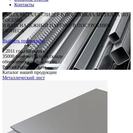
Контакты
ОМЕГА МЕТАЛЛ - ЛИДЕР В ПОСТАВКАХ МЕТАЛЛА ПО
РОССИИ
И ВАШ НАДЕЖНЫЙ ПАРТНЕР В ПОСТРОЕНИИ
БИЗНЕСА
Выбрать продукцию
c 2011
года на рынке
35000
тонн металла на складе
обновления каждый месяц
Россия
регион охвата
Каталог нашей продукции
Металлический лист