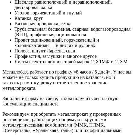
Швеллер равнополочный и неравнополочный,
двутавровая балка
Уголок горячекатаный и гнутый
Катанка, круг
Вязальная проволока, сетка
Труба стальная: бесшовная, сварная, водогазопроводная
(ВГП), профильная, оцинкованная
Прокат оцинкованный, горячекатаный и
холоднокатаный — в листах и рулонах
Полоса, шпунт Ларсена, сваи
Профнастил, заглушки и многое другое
Листы всех толщин из сталей марок 12Х1МФ и 12ХМ
Металлобаза работает по графику «8 часов / 5 дней». У нас вы
можете не только купить продукцию из каталога, но и
заказать размотку, резку и ответственное хранение
металлопроката.
Заполните форму на сайте, чтобы получить бесплатную
консультацию специалиста.
Рекомендуем приобретать металлопрокат у проверенных
поставщиков, работающих напрямую с крупными
металлургическими комбинатами (ММК, НЛМК,
«Северсталь», «Уральская Сталь») или их официальными