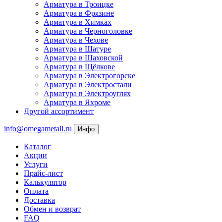
Арматура в Троицке
Арматура в Фрязине
Арматура в Химках
Арматура в Черноголовке
Арматура в Чехове
Арматура в Шатуре
Арматура в Шаховской
Арматура в Щёлкове
Арматура в Электрогорске
Арматура в Электростали
Арматура в Электроуглях
Арматура в Яхроме
Другой ассортимент
info@omegametall.ru
Инфо
Каталог
Акции
Услуги
Прайс-лист
Калькулятор
Оплата
Доставка
Обмен и возврат
FAQ