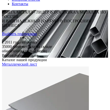
Контакты
ОМЕГА МЕТАЛЛ - ЛИДЕР В ПОСТАВКАХ МЕТАЛЛА ПО
РОССИИ
И ВАШ НАДЕЖНЫЙ ПАРТНЕР В ПОСТРОЕНИИ
БИЗНЕСА
Выбрать продукцию
c 2011
года на рынке
35000
тонн металла на складе
обновления каждый месяц
Россия
регион охвата
Каталог нашей продукции
Металлический лист