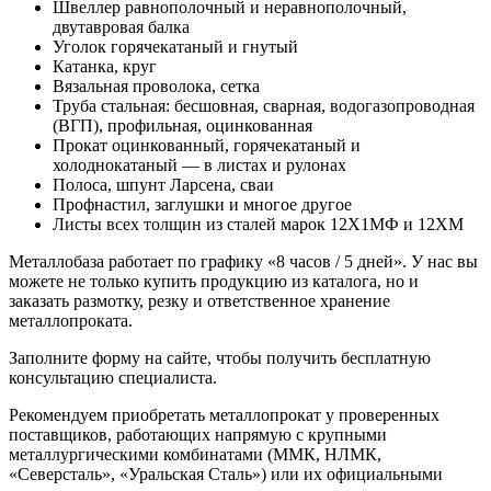
Швеллер равнополочный и неравнополочный,
двутавровая балка
Уголок горячекатаный и гнутый
Катанка, круг
Вязальная проволока, сетка
Труба стальная: бесшовная, сварная, водогазопроводная
(ВГП), профильная, оцинкованная
Прокат оцинкованный, горячекатаный и
холоднокатаный — в листах и рулонах
Полоса, шпунт Ларсена, сваи
Профнастил, заглушки и многое другое
Листы всех толщин из сталей марок 12Х1МФ и 12ХМ
Металлобаза работает по графику «8 часов / 5 дней». У нас вы
можете не только купить продукцию из каталога, но и
заказать размотку, резку и ответственное хранение
металлопроката.
Заполните форму на сайте, чтобы получить бесплатную
консультацию специалиста.
Рекомендуем приобретать металлопрокат у проверенных
поставщиков, работающих напрямую с крупными
металлургическими комбинатами (ММК, НЛМК,
«Северсталь», «Уральская Сталь») или их официальными