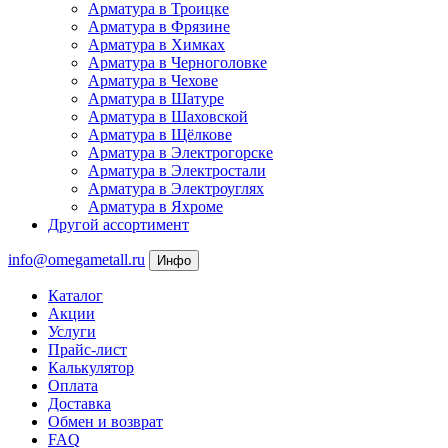
Арматура в Троицке
Арматура в Фрязине
Арматура в Химках
Арматура в Черноголовке
Арматура в Чехове
Арматура в Шатуре
Арматура в Шаховской
Арматура в Щёлкове
Арматура в Электрогорске
Арматура в Электростали
Арматура в Электроуглях
Арматура в Яхроме
Другой ассортимент
info@omegametall.ru
Инфо
Каталог
Акции
Услуги
Прайс-лист
Калькулятор
Оплата
Доставка
Обмен и возврат
FAQ