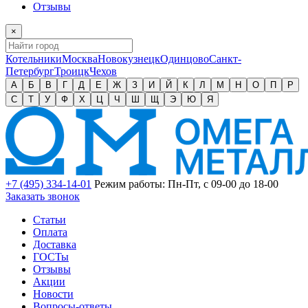
Отзывы
×
Котельники
Москва
Новокузнецк
Одинцово
Санкт-
Петербург
Троицк
Чехов
А
Б
В
Г
Д
Е
Ж
З
И
Й
К
Л
М
Н
О
П
Р
С
Т
У
Ф
Х
Ц
Ч
Ш
Щ
Э
Ю
Я
+7 (495) 334-14-01
Режим работы: Пн-Пт, с 09-00 до 18-00
Заказать звонок
Статьи
Оплата
Доставка
ГОСТы
Отзывы
Акции
Новости
Вопросы-ответы