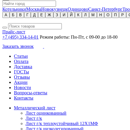
Котельники
Москва
Новокузнецк
Одинцово
Санкт-Петербург
Тро
А
Б
В
Г
Д
Е
Ж
З
И
Й
К
Л
М
Н
О
П
Р
Прайс-лист
+7 (495) 334-14-01
Режим работы: Пн-Пт, с 09-00 до 18-00
Заказать звонок
Статьи
Оплата
Доставка
ГОСТы
Отзывы
Акции
Новости
Вопросы-ответы
Контакты
Металлический лист
Лист оцинкованный
Лист г/к
Лист г/к теплоустойчивый 12Х1МФ
Лист г/к низколегированный