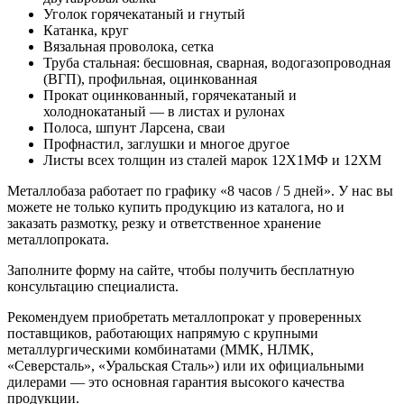
Уголок горячекатаный и гнутый
Катанка, круг
Вязальная проволока, сетка
Труба стальная: бесшовная, сварная, водогазопроводная
(ВГП), профильная, оцинкованная
Прокат оцинкованный, горячекатаный и
холоднокатаный — в листах и рулонах
Полоса, шпунт Ларсена, сваи
Профнастил, заглушки и многое другое
Листы всех толщин из сталей марок 12Х1МФ и 12ХМ
Металлобаза работает по графику «8 часов / 5 дней». У нас вы
можете не только купить продукцию из каталога, но и
заказать размотку, резку и ответственное хранение
металлопроката.
Заполните форму на сайте, чтобы получить бесплатную
консультацию специалиста.
Рекомендуем приобретать металлопрокат у проверенных
поставщиков, работающих напрямую с крупными
металлургическими комбинатами (ММК, НЛМК,
«Северсталь», «Уральская Сталь») или их официальными
дилерами — это основная гарантия высокого качества
продукции.