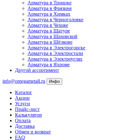
Арматура в Троицке
Арматура в Фрязине
Арматура в Химках
Арматура в Черноголовке
Арматура в Чехове
Арматура в Шатуре
Арматура в Шаховской
Арматура в Щёлкове
Арматура в Электрогорске
Арматура в Электростали
Арматура в Электроуглях
Арматура в Яхроме
Другой ассортимент
info@omegametall.ru
Инфо
Каталог
Акции
Услуги
Прайс-лист
Калькулятор
Оплата
Доставка
Обмен и возврат
FAQ