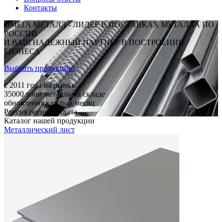
Контакты
ОМЕГА МЕТАЛЛ - ЛИДЕР В ПОСТАВКАХ МЕТАЛЛА ПО
РОССИИ
И ВАШ НАДЕЖНЫЙ ПАРТНЕР В ПОСТРОЕНИИ
БИЗНЕСА
Выбрать продукцию
c 2011
года на рынке
35000
тонн металла на складе
обновления каждый месяц
Россия
регион охвата
Каталог нашей продукции
Металлический лист