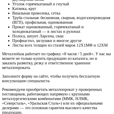
Уголок горячекатаный и гнутый
Катанка, круг
Вязальная проволока, сетка
Труба стальная: бесшовная, сварная, водогазопроводная
(ВГП), профильная, оцинкованная
Прокат оцинкованный, горячекатаный и
холоднокатаный — в листах и рулонах
Полоса, шпунт Ларсена, сваи
Профнастил, заглушки и многое другое
Листы всех толщин из сталей марок 12Х1МФ и 12ХМ
Металлобаза работает по графику «8 часов / 5 дней». У нас вы
можете не только купить продукцию из каталога, но и
заказать размотку, резку и ответственное хранение
металлопроката.
Заполните форму на сайте, чтобы получить бесплатную
консультацию специалиста.
Рекомендуем приобретать металлопрокат у проверенных
поставщиков, работающих напрямую с крупными
металлургическими комбинатами (ММК, НЛМК,
«Северсталь», «Уральская Сталь») или их официальными
дилерами — это основная гарантия высокого качества
продукции.