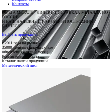
Контакты
ОМЕГА МЕТАЛЛ - ЛИДЕР В ПОСТАВКАХ МЕТАЛЛА ПО
РОССИИ
И ВАШ НАДЕЖНЫЙ ПАРТНЕР В ПОСТРОЕНИИ
БИЗНЕСА
Выбрать продукцию
c 2011
года на рынке
35000
тонн металла на складе
обновления каждый месяц
Россия
регион охвата
Каталог нашей продукции
Металлический лист