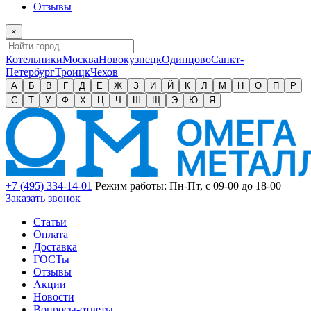
Отзывы
×
Котельники
Москва
Новокузнецк
Одинцово
Санкт-
Петербург
Троицк
Чехов
А
Б
В
Г
Д
Е
Ж
З
И
Й
К
Л
М
Н
О
П
Р
С
Т
У
Ф
Х
Ц
Ч
Ш
Щ
Э
Ю
Я
+7 (495) 334-14-01
Режим работы: Пн-Пт, с 09-00 до 18-00
Заказать звонок
Статьи
Оплата
Доставка
ГОСТы
Отзывы
Акции
Новости
Вопросы-ответы