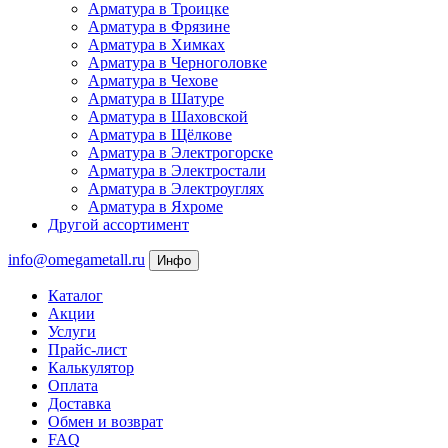
Арматура в Троицке
Арматура в Фрязине
Арматура в Химках
Арматура в Черноголовке
Арматура в Чехове
Арматура в Шатуре
Арматура в Шаховской
Арматура в Щёлкове
Арматура в Электрогорске
Арматура в Электростали
Арматура в Электроуглях
Арматура в Яхроме
Другой ассортимент
info@omegametall.ru
Инфо
Каталог
Акции
Услуги
Прайс-лист
Калькулятор
Оплата
Доставка
Обмен и возврат
FAQ