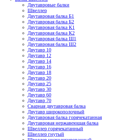
Двутавровые балки
Швеллер
Двутавровая балка Б1
Двутавровая балка Б2
Двутавровая балка К1
Двутавровая балка К2
Двутавровая балка Ш1
Двутавровая балка Ш2
Двутавр 10
Двутавр 12
Двутавр 14
Двутавр 16
Двутавр 18
Двутавр 20
Двутавр 25
Двутавр 30
Двутавр 60
Двутавр 70
Сварная двутавровая балка
Двутавр широкополочный
Двутавровая балка горячекатанная
Двутавровая нержавеющая балка
Швеллер горячекатанный
Швеллер гнутый
Швеллер низколегированный