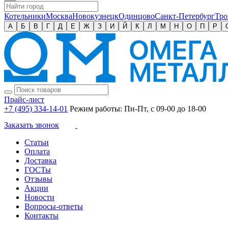
Котельники
Москва
Новокузнецк
Одинцово
Санкт-Петербург
Тро
А
Б
В
Г
Д
Е
Ж
З
И
Й
К
Л
М
Н
О
П
Р
Прайс-лист
+7 (495) 334-14-01
Режим работы: Пн-Пт, с 09-00 до 18-00
Заказать звонок
Статьи
Оплата
Доставка
ГОСТы
Отзывы
Акции
Новости
Вопросы-ответы
Контакты