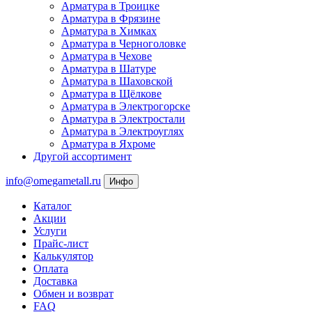
Арматура в Троицке
Арматура в Фрязине
Арматура в Химках
Арматура в Черноголовке
Арматура в Чехове
Арматура в Шатуре
Арматура в Шаховской
Арматура в Щёлкове
Арматура в Электрогорске
Арматура в Электростали
Арматура в Электроуглях
Арматура в Яхроме
Другой ассортимент
info@omegametall.ru
Инфо
Каталог
Акции
Услуги
Прайс-лист
Калькулятор
Оплата
Доставка
Обмен и возврат
FAQ