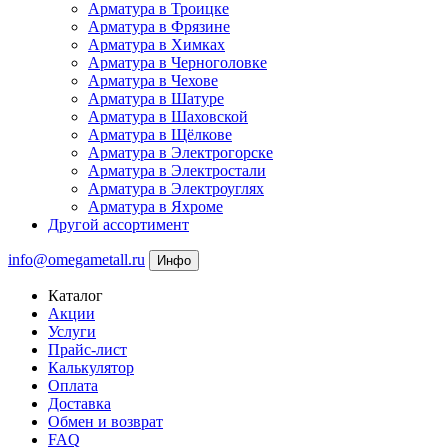
Арматура в Троицке
Арматура в Фрязине
Арматура в Химках
Арматура в Черноголовке
Арматура в Чехове
Арматура в Шатуре
Арматура в Шаховской
Арматура в Щёлкове
Арматура в Электрогорске
Арматура в Электростали
Арматура в Электроуглях
Арматура в Яхроме
Другой ассортимент
info@omegametall.ru
Инфо
Каталог
Акции
Услуги
Прайс-лист
Калькулятор
Оплата
Доставка
Обмен и возврат
FAQ