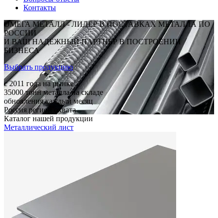
Контакты
ОМЕГА МЕТАЛЛ - ЛИДЕР В ПОСТАВКАХ МЕТАЛЛА ПО
РОССИИ
И ВАШ НАДЕЖНЫЙ ПАРТНЕР В ПОСТРОЕНИИ
БИЗНЕСА
Выбрать продукцию
c 2011
года на рынке
35000
тонн металла на складе
обновления каждый месяц
Россия
регион охвата
Каталог нашей продукции
Металлический лист