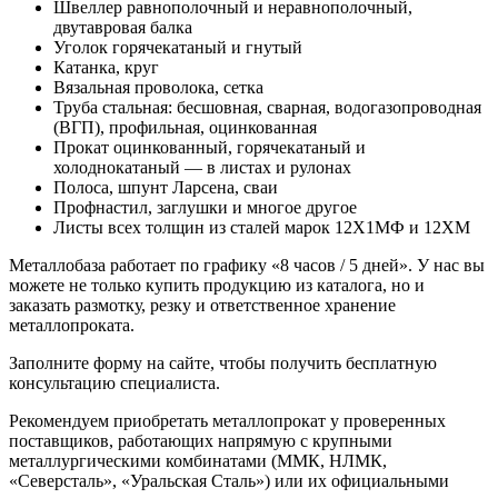
Швеллер равнополочный и неравнополочный,
двутавровая балка
Уголок горячекатаный и гнутый
Катанка, круг
Вязальная проволока, сетка
Труба стальная: бесшовная, сварная, водогазопроводная
(ВГП), профильная, оцинкованная
Прокат оцинкованный, горячекатаный и
холоднокатаный — в листах и рулонах
Полоса, шпунт Ларсена, сваи
Профнастил, заглушки и многое другое
Листы всех толщин из сталей марок 12Х1МФ и 12ХМ
Металлобаза работает по графику «8 часов / 5 дней». У нас вы
можете не только купить продукцию из каталога, но и
заказать размотку, резку и ответственное хранение
металлопроката.
Заполните форму на сайте, чтобы получить бесплатную
консультацию специалиста.
Рекомендуем приобретать металлопрокат у проверенных
поставщиков, работающих напрямую с крупными
металлургическими комбинатами (ММК, НЛМК,
«Северсталь», «Уральская Сталь») или их официальными