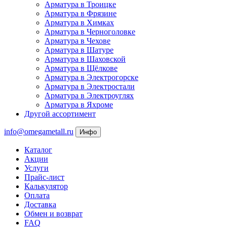
Арматура в Троицке
Арматура в Фрязине
Арматура в Химках
Арматура в Черноголовке
Арматура в Чехове
Арматура в Шатуре
Арматура в Шаховской
Арматура в Щёлкове
Арматура в Электрогорске
Арматура в Электростали
Арматура в Электроуглях
Арматура в Яхроме
Другой ассортимент
info@omegametall.ru
Инфо
Каталог
Акции
Услуги
Прайс-лист
Калькулятор
Оплата
Доставка
Обмен и возврат
FAQ