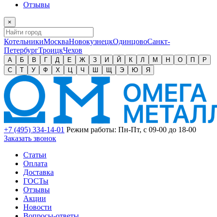
Отзывы
×
Котельники
Москва
Новокузнецк
Одинцово
Санкт-
Петербург
Троицк
Чехов
А
Б
В
Г
Д
Е
Ж
З
И
Й
К
Л
М
Н
О
П
Р
С
Т
У
Ф
Х
Ц
Ч
Ш
Щ
Э
Ю
Я
+7 (495) 334-14-01
Режим работы: Пн-Пт, с 09-00 до 18-00
Заказать звонок
Статьи
Оплата
Доставка
ГОСТы
Отзывы
Акции
Новости
Вопросы-ответы