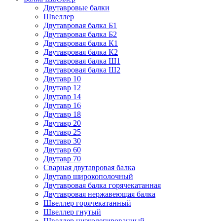
Двутавровые балки
Швеллер
Двутавровая балка Б1
Двутавровая балка Б2
Двутавровая балка К1
Двутавровая балка К2
Двутавровая балка Ш1
Двутавровая балка Ш2
Двутавр 10
Двутавр 12
Двутавр 14
Двутавр 16
Двутавр 18
Двутавр 20
Двутавр 25
Двутавр 30
Двутавр 60
Двутавр 70
Сварная двутавровая балка
Двутавр широкополочный
Двутавровая балка горячекатанная
Двутавровая нержавеющая балка
Швеллер горячекатанный
Швеллер гнутый
Швеллер низколегированный