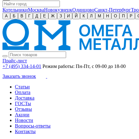
Котельники
Москва
Новокузнецк
Одинцово
Санкт-Петербург
Тро
А
Б
В
Г
Д
Е
Ж
З
И
Й
К
Л
М
Н
О
П
Р
Прайс-лист
+7 (495) 334-14-01
Режим работы: Пн-Пт, с 09-00 до 18-00
Заказать звонок
Статьи
Оплата
Доставка
ГОСТы
Отзывы
Акции
Новости
Вопросы-ответы
Контакты