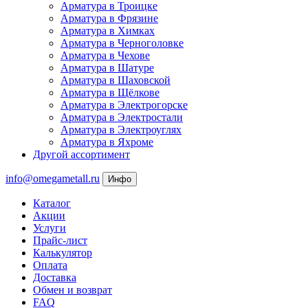
Арматура в Троицке
Арматура в Фрязине
Арматура в Химках
Арматура в Черноголовке
Арматура в Чехове
Арматура в Шатуре
Арматура в Шаховской
Арматура в Щёлкове
Арматура в Электрогорске
Арматура в Электростали
Арматура в Электроуглях
Арматура в Яхроме
Другой ассортимент
info@omegametall.ru
Инфо
Каталог
Акции
Услуги
Прайс-лист
Калькулятор
Оплата
Доставка
Обмен и возврат
FAQ