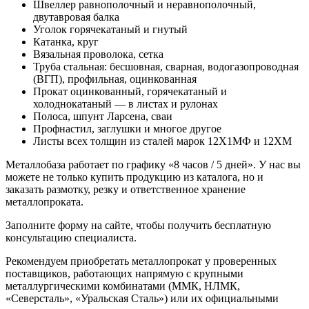
Швеллер равнополочный и неравнополочный,
двутавровая балка
Уголок горячекатаный и гнутый
Катанка, круг
Вязальная проволока, сетка
Труба стальная: бесшовная, сварная, водогазопроводная
(ВГП), профильная, оцинкованная
Прокат оцинкованный, горячекатаный и
холоднокатаный — в листах и рулонах
Полоса, шпунт Ларсена, сваи
Профнастил, заглушки и многое другое
Листы всех толщин из сталей марок 12Х1МФ и 12ХМ
Металлобаза работает по графику «8 часов / 5 дней». У нас вы
можете не только купить продукцию из каталога, но и
заказать размотку, резку и ответственное хранение
металлопроката.
Заполните форму на сайте, чтобы получить бесплатную
консультацию специалиста.
Рекомендуем приобретать металлопрокат у проверенных
поставщиков, работающих напрямую с крупными
металлургическими комбинатами (ММК, НЛМК,
«Северсталь», «Уральская Сталь») или их официальными