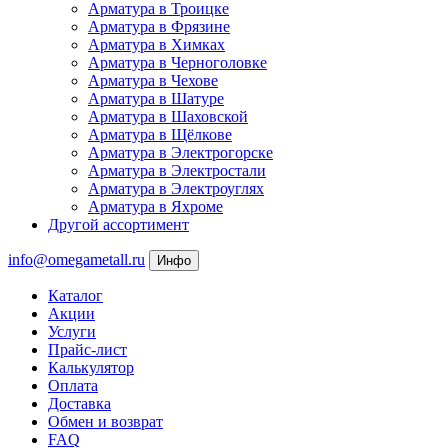
Арматура в Троицке
Арматура в Фрязине
Арматура в Химках
Арматура в Черноголовке
Арматура в Чехове
Арматура в Шатуре
Арматура в Шаховской
Арматура в Щёлкове
Арматура в Электрогорске
Арматура в Электростали
Арматура в Электроуглях
Арматура в Яхроме
Другой ассортимент
info@omegametall.ru
Инфо
Каталог
Акции
Услуги
Прайс-лист
Калькулятор
Оплата
Доставка
Обмен и возврат
FAQ