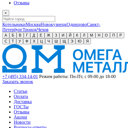
Отзывы
×
Котельники
Москва
Новокузнецк
Одинцово
Санкт-
Петербург
Троицк
Чехов
А
Б
В
Г
Д
Е
Ж
З
И
Й
К
Л
М
Н
О
П
Р
С
Т
У
Ф
Х
Ц
Ч
Ш
Щ
Э
Ю
Я
+7 (495) 334-14-01
Режим работы: Пн-Пт, с 09-00 до 18-00
Заказать звонок
Статьи
Оплата
Доставка
ГОСТы
Отзывы
Акции
Новости
Вопросы-ответы