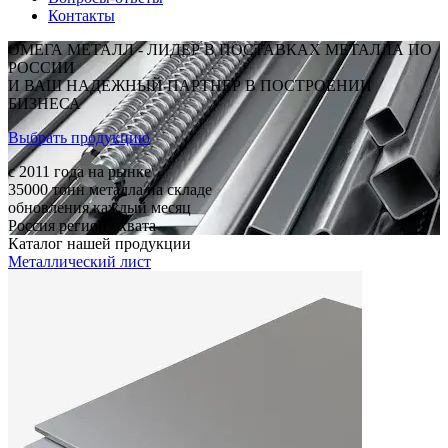
Контакты
ОМЕГА МЕТАЛЛ - ЛИДЕР В ПОСТАВКАХ МЕТАЛЛА ПО
РОССИИ
И ВАШ НАДЕЖНЫЙ ПАРТНЕР В ПОСТРОЕНИИ
БИЗНЕСА
Выбрать продукцию
c 2011
года на рынке
35000
тонн металла на складе
обновления каждый месяц
Россия
регион охвата
Каталог нашей продукции
Металлический лист