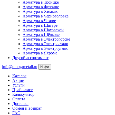
Арматура в Троицке
Арматура в Фрязине
Арматура в Химках
Арматура в Черноголовке
Арматура в Чехове
Арматура в Шатуре
Арматура в Шаховской
Арматура в Щёлкове
Арматура в Электрогорске
Арматура в Электростали
Арматура в Электроуглях
Арматура в Яхроме
Другой ассортимент
info@omegametall.ru
Инфо
Каталог
Акции
Услуги
Прайс-лист
Калькулятор
Оплата
Доставка
Обмен и возврат
FAQ