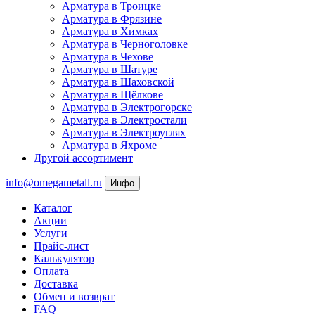
Арматура в Троицке
Арматура в Фрязине
Арматура в Химках
Арматура в Черноголовке
Арматура в Чехове
Арматура в Шатуре
Арматура в Шаховской
Арматура в Щёлкове
Арматура в Электрогорске
Арматура в Электростали
Арматура в Электроуглях
Арматура в Яхроме
Другой ассортимент
info@omegametall.ru
Инфо
Каталог
Акции
Услуги
Прайс-лист
Калькулятор
Оплата
Доставка
Обмен и возврат
FAQ