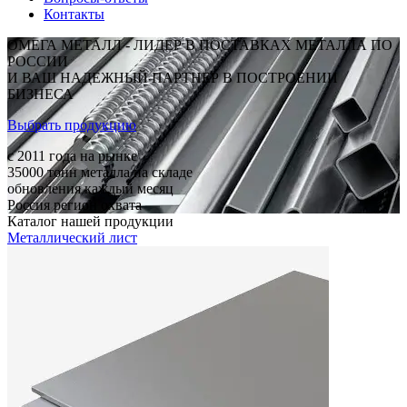
Контакты
ОМЕГА МЕТАЛЛ - ЛИДЕР В ПОСТАВКАХ МЕТАЛЛА ПО
РОССИИ
И ВАШ НАДЕЖНЫЙ ПАРТНЕР В ПОСТРОЕНИИ
БИЗНЕСА
Выбрать продукцию
c 2011
года на рынке
35000
тонн металла на складе
обновления каждый месяц
Россия
регион охвата
Каталог нашей продукции
Металлический лист