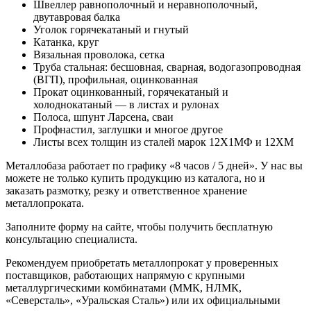
Швеллер равнополочный и неравнополочный,
двутавровая балка
Уголок горячекатаный и гнутый
Катанка, круг
Вязальная проволока, сетка
Труба стальная: бесшовная, сварная, водогазопроводная
(ВГП), профильная, оцинкованная
Прокат оцинкованный, горячекатаный и
холоднокатаный — в листах и рулонах
Полоса, шпунт Ларсена, сваи
Профнастил, заглушки и многое другое
Листы всех толщин из сталей марок 12Х1МФ и 12ХМ
Металлобаза работает по графику «8 часов / 5 дней». У нас вы
можете не только купить продукцию из каталога, но и
заказать размотку, резку и ответственное хранение
металлопроката.
Заполните форму на сайте, чтобы получить бесплатную
консультацию специалиста.
Рекомендуем приобретать металлопрокат у проверенных
поставщиков, работающих напрямую с крупными
металлургическими комбинатами (ММК, НЛМК,
«Северсталь», «Уральская Сталь») или их официальными