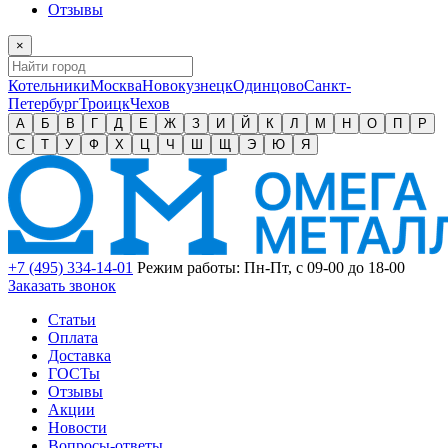
Отзывы
×
Котельники
Москва
Новокузнецк
Одинцово
Санкт-
Петербург
Троицк
Чехов
А
Б
В
Г
Д
Е
Ж
З
И
Й
К
Л
М
Н
О
П
Р
С
Т
У
Ф
Х
Ц
Ч
Ш
Щ
Э
Ю
Я
+7 (495) 334-14-01
Режим работы: Пн-Пт, с 09-00 до 18-00
Заказать звонок
Статьи
Оплата
Доставка
ГОСТы
Отзывы
Акции
Новости
Вопросы-ответы