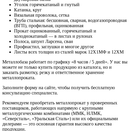
Уголок горячекатаный и гнутый
Катанка, круг
Вязальная проволока, сетка
Труба стальная: бесшовная, сварная, водогазопроводная
(ВГП), профильная, оцинкованная
Прокат оцинкованный, горячекатаный и
холоднокатаный — в листах и рулонах
Полоса, шпунт Ларсена, сваи
Профнастил, заглушки и многое другое
Листы всех толщин из сталей марок 12Х1МФ и 12ХМ
Металлобаза работает по графику «8 часов / 5 дней». У нас вы
можете не только купить продукцию из каталога, но и
заказать размотку, резку и ответственное хранение
металлопроката.
Заполните форму на сайте, чтобы получить бесплатную
консультацию специалиста.
Рекомендуем приобретать металлопрокат у проверенных
поставщиков, работающих напрямую с крупными
металлургическими комбинатами (ММК, НЛМК,
«Северсталь», «Уральская Сталь») или их официальными
дилерами — это основная гарантия высокого качества
продукции.