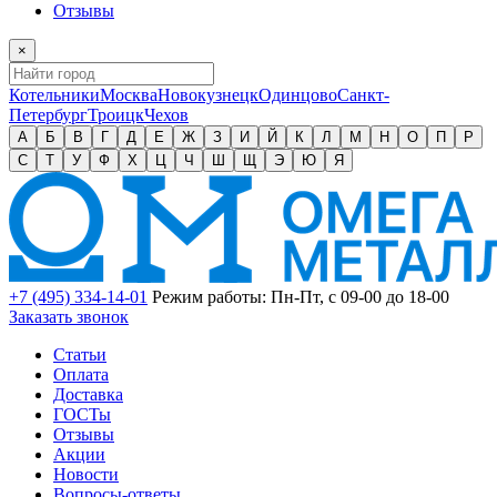
Отзывы
×
Котельники
Москва
Новокузнецк
Одинцово
Санкт-
Петербург
Троицк
Чехов
А
Б
В
Г
Д
Е
Ж
З
И
Й
К
Л
М
Н
О
П
Р
С
Т
У
Ф
Х
Ц
Ч
Ш
Щ
Э
Ю
Я
+7 (495) 334-14-01
Режим работы: Пн-Пт, с 09-00 до 18-00
Заказать звонок
Статьи
Оплата
Доставка
ГОСТы
Отзывы
Акции
Новости
Вопросы-ответы