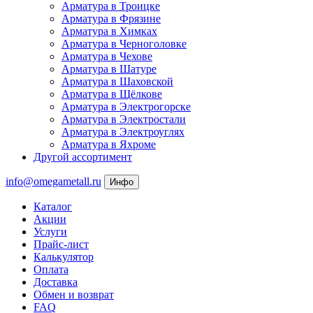
Арматура в Троицке
Арматура в Фрязине
Арматура в Химках
Арматура в Черноголовке
Арматура в Чехове
Арматура в Шатуре
Арматура в Шаховской
Арматура в Щёлкове
Арматура в Электрогорске
Арматура в Электростали
Арматура в Электроуглях
Арматура в Яхроме
Другой ассортимент
info@omegametall.ru
Инфо
Каталог
Акции
Услуги
Прайс-лист
Калькулятор
Оплата
Доставка
Обмен и возврат
FAQ