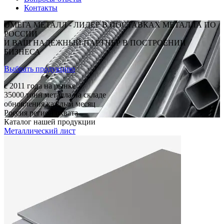
Контакты
ОМЕГА МЕТАЛЛ - ЛИДЕР В ПОСТАВКАХ МЕТАЛЛА ПО
РОССИИ
И ВАШ НАДЕЖНЫЙ ПАРТНЕР В ПОСТРОЕНИИ
БИЗНЕСА
Выбрать продукцию
c 2011
года на рынке
35000
тонн металла на складе
обновления каждый месяц
Россия
регион охвата
Каталог нашей продукции
Металлический лист