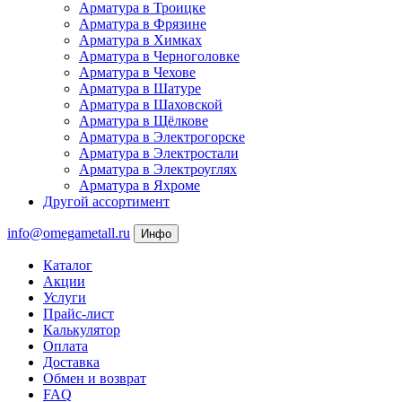
Арматура в Троицке
Арматура в Фрязине
Арматура в Химках
Арматура в Черноголовке
Арматура в Чехове
Арматура в Шатуре
Арматура в Шаховской
Арматура в Щёлкове
Арматура в Электрогорске
Арматура в Электростали
Арматура в Электроуглях
Арматура в Яхроме
Другой ассортимент
info@omegametall.ru
Инфо
Каталог
Акции
Услуги
Прайс-лист
Калькулятор
Оплата
Доставка
Обмен и возврат
FAQ