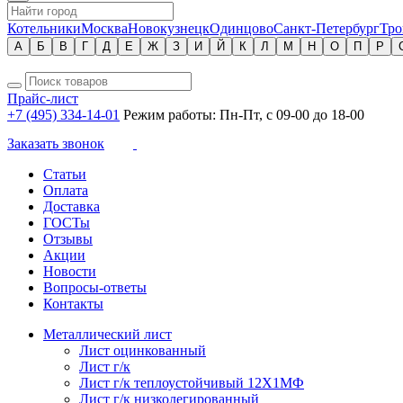
Котельники
Москва
Новокузнецк
Одинцово
Санкт-Петербург
Тро
А
Б
В
Г
Д
Е
Ж
З
И
Й
К
Л
М
Н
О
П
Р
Прайс-лист
+7 (495) 334-14-01
Режим работы: Пн-Пт, с 09-00 до 18-00
Заказать звонок
Статьи
Оплата
Доставка
ГОСТы
Отзывы
Акции
Новости
Вопросы-ответы
Контакты
Металлический лист
Лист оцинкованный
Лист г/к
Лист г/к теплоустойчивый 12Х1МФ
Лист г/к низколегированный