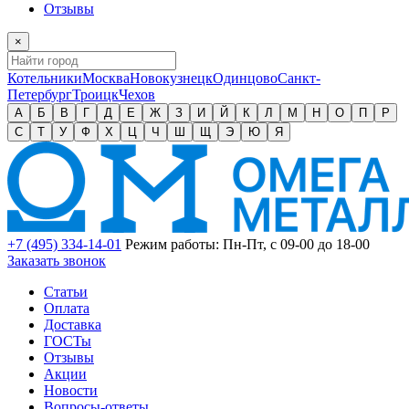
Отзывы
×
Котельники
Москва
Новокузнецк
Одинцово
Санкт-
Петербург
Троицк
Чехов
А
Б
В
Г
Д
Е
Ж
З
И
Й
К
Л
М
Н
О
П
Р
С
Т
У
Ф
Х
Ц
Ч
Ш
Щ
Э
Ю
Я
+7 (495) 334-14-01
Режим работы: Пн-Пт, с 09-00 до 18-00
Заказать звонок
Статьи
Оплата
Доставка
ГОСТы
Отзывы
Акции
Новости
Вопросы-ответы