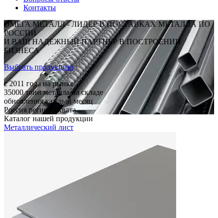
Контакты
ОМЕГА МЕТАЛЛ - ЛИДЕР В ПОСТАВКАХ МЕТАЛЛА ПО
РОССИИ
И ВАШ НАДЕЖНЫЙ ПАРТНЕР В ПОСТРОЕНИИ
БИЗНЕСА
Выбрать продукцию
c 2011
года на рынке
35000
тонн металла на складе
обновления каждый месяц
Россия
регион охвата
Каталог нашей продукции
Металлический лист