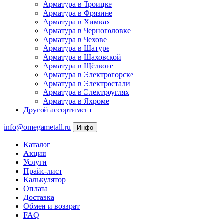
Арматура в Троицке
Арматура в Фрязине
Арматура в Химках
Арматура в Черноголовке
Арматура в Чехове
Арматура в Шатуре
Арматура в Шаховской
Арматура в Щёлкове
Арматура в Электрогорске
Арматура в Электростали
Арматура в Электроуглях
Арматура в Яхроме
Другой ассортимент
info@omegametall.ru
Инфо
Каталог
Акции
Услуги
Прайс-лист
Калькулятор
Оплата
Доставка
Обмен и возврат
FAQ