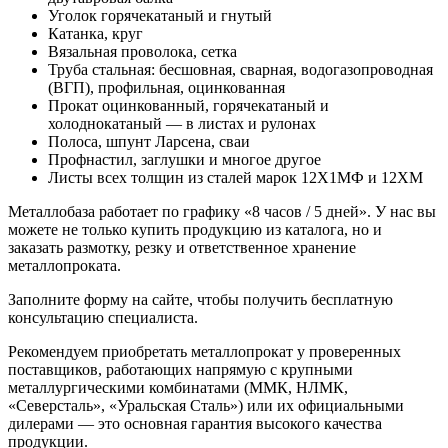
Уголок горячекатаный и гнутый
Катанка, круг
Вязальная проволока, сетка
Труба стальная: бесшовная, сварная, водогазопроводная
(ВГП), профильная, оцинкованная
Прокат оцинкованный, горячекатаный и
холоднокатаный — в листах и рулонах
Полоса, шпунт Ларсена, сваи
Профнастил, заглушки и многое другое
Листы всех толщин из сталей марок 12Х1МФ и 12ХМ
Металлобаза работает по графику «8 часов / 5 дней». У нас вы
можете не только купить продукцию из каталога, но и
заказать размотку, резку и ответственное хранение
металлопроката.
Заполните форму на сайте, чтобы получить бесплатную
консультацию специалиста.
Рекомендуем приобретать металлопрокат у проверенных
поставщиков, работающих напрямую с крупными
металлургическими комбинатами (ММК, НЛМК,
«Северсталь», «Уральская Сталь») или их официальными
дилерами — это основная гарантия высокого качества
продукции.