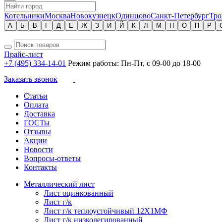
Котельники
Москва
Новокузнецк
Одинцово
Санкт-Петербург
Тро
А
Б
В
Г
Д
Е
Ж
З
И
Й
К
Л
М
Н
О
П
Р
Прайс-лист
+7 (495) 334-14-01
Режим работы: Пн-Пт, с 09-00 до 18-00
Заказать звонок
Статьи
Оплата
Доставка
ГОСТы
Отзывы
Акции
Новости
Вопросы-ответы
Контакты
Металлический лист
Лист оцинкованный
Лист г/к
Лист г/к теплоустойчивый 12Х1МФ
Лист г/к низколегированный