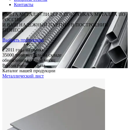
Контакты
ОМЕГА МЕТАЛЛ - ЛИДЕР В ПОСТАВКАХ МЕТАЛЛА ПО
РОССИИ
И ВАШ НАДЕЖНЫЙ ПАРТНЕР В ПОСТРОЕНИИ
БИЗНЕСА
Выбрать продукцию
c 2011
года на рынке
35000
тонн металла на складе
обновления каждый месяц
Россия
регион охвата
Каталог нашей продукции
Металлический лист