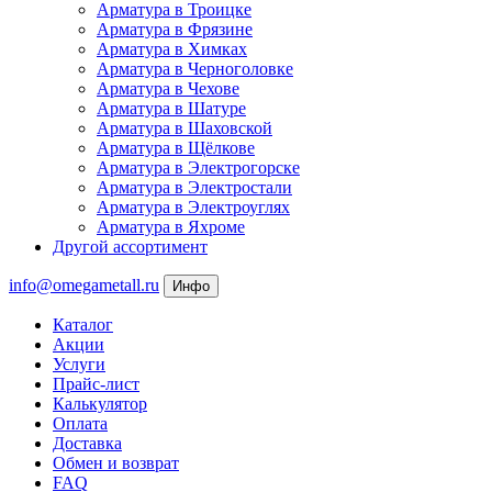
Арматура в Троицке
Арматура в Фрязине
Арматура в Химках
Арматура в Черноголовке
Арматура в Чехове
Арматура в Шатуре
Арматура в Шаховской
Арматура в Щёлкове
Арматура в Электрогорске
Арматура в Электростали
Арматура в Электроуглях
Арматура в Яхроме
Другой ассортимент
info@omegametall.ru
Инфо
Каталог
Акции
Услуги
Прайс-лист
Калькулятор
Оплата
Доставка
Обмен и возврат
FAQ