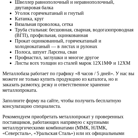
Швеллер равнополочный и неравнополочный,
двутавровая балка
Уголок горячекатаный и гнутый
Катанка, круг
Вязальная проволока, сетка
Труба стальная: бесшовная, сварная, водогазопроводная
(ВГП), профильная, оцинкованная
Прокат оцинкованный, горячекатаный и
холоднокатаный — в листах и рулонах
Полоса, шпунт Ларсена, сваи
Профнастил, заглушки и многое другое
Листы всех толщин из сталей марок 12Х1МФ и 12ХМ
Металлобаза работает по графику «8 часов / 5 дней». У нас вы
можете не только купить продукцию из каталога, но и
заказать размотку, резку и ответственное хранение
металлопроката.
Заполните форму на сайте, чтобы получить бесплатную
консультацию специалиста.
Рекомендуем приобретать металлопрокат у проверенных
поставщиков, работающих напрямую с крупными
металлургическими комбинатами (ММК, НЛМК,
«Северсталь», «Уральская Сталь») или их официальными