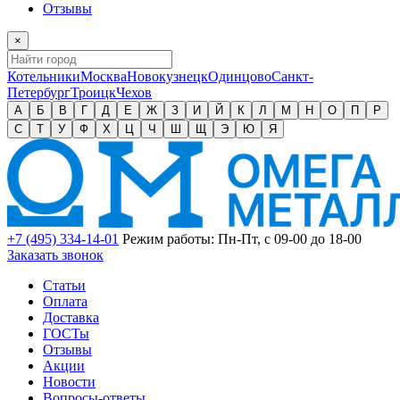
Отзывы
×
Котельники
Москва
Новокузнецк
Одинцово
Санкт-
Петербург
Троицк
Чехов
А
Б
В
Г
Д
Е
Ж
З
И
Й
К
Л
М
Н
О
П
Р
С
Т
У
Ф
Х
Ц
Ч
Ш
Щ
Э
Ю
Я
+7 (495) 334-14-01
Режим работы: Пн-Пт, с 09-00 до 18-00
Заказать звонок
Статьи
Оплата
Доставка
ГОСТы
Отзывы
Акции
Новости
Вопросы-ответы