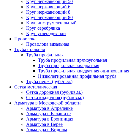
Круг нержавеющий 50
Круг нержавеющий 6
Круг нержавеющий 8
Круг нержавеющий 80
Круг инструментальный
Круг серебрянка
Круг углеродистый
Проволока
Проволока вязальная
Труба стальная
Труба профильная
Труба профильная прямоугольная
Труба профильная квадратная
Труба профильная квадратная оцинкованная
Низколегированная профильная труба
Труба нерж. (руб./п.м.)
Сетка металлическая
Сетка дорожная (руб./кв.м.)
Сетка кладочная (руб./кв.м.)
Арматура в Московской области
Арматура в Апрелевке
Арматура в Балашихе
Арматура в Бронницах
Арматура в Верее
Арматура в Видном