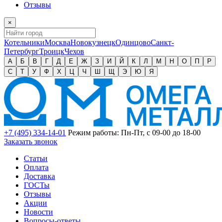
Отзывы
×
Котельники
Москва
Новокузнецк
Одинцово
Санкт-
Петербург
Троицк
Чехов
А
Б
В
Г
Д
Е
Ж
З
И
Й
К
Л
М
Н
О
П
Р
С
Т
У
Ф
Х
Ц
Ч
Ш
Щ
Э
Ю
Я
+7 (495) 334-14-01
Режим работы: Пн-Пт, с 09-00 до 18-00
Заказать звонок
Статьи
Оплата
Доставка
ГОСТы
Отзывы
Акции
Новости
Вопросы-ответы