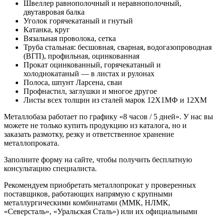
Швеллер равнополочный и неравнополочный,
двутавровая балка
Уголок горячекатаный и гнутый
Катанка, круг
Вязальная проволока, сетка
Труба стальная: бесшовная, сварная, водогазопроводная
(ВГП), профильная, оцинкованная
Прокат оцинкованный, горячекатаный и
холоднокатаный — в листах и рулонах
Полоса, шпунт Ларсена, сваи
Профнастил, заглушки и многое другое
Листы всех толщин из сталей марок 12Х1МФ и 12ХМ
Металлобаза работает по графику «8 часов / 5 дней». У нас вы
можете не только купить продукцию из каталога, но и
заказать размотку, резку и ответственное хранение
металлопроката.
Заполните форму на сайте, чтобы получить бесплатную
консультацию специалиста.
Рекомендуем приобретать металлопрокат у проверенных
поставщиков, работающих напрямую с крупными
металлургическими комбинатами (ММК, НЛМК,
«Северсталь», «Уральская Сталь») или их официальными