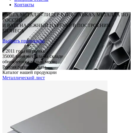
Контакты
ОМЕГА МЕТАЛЛ - ЛИДЕР В ПОСТАВКАХ МЕТАЛЛА ПО
РОССИИ
И ВАШ НАДЕЖНЫЙ ПАРТНЕР В ПОСТРОЕНИИ
БИЗНЕСА
Выбрать продукцию
c 2011
года на рынке
35000
тонн металла на складе
обновления каждый месяц
Россия
регион охвата
Каталог нашей продукции
Металлический лист