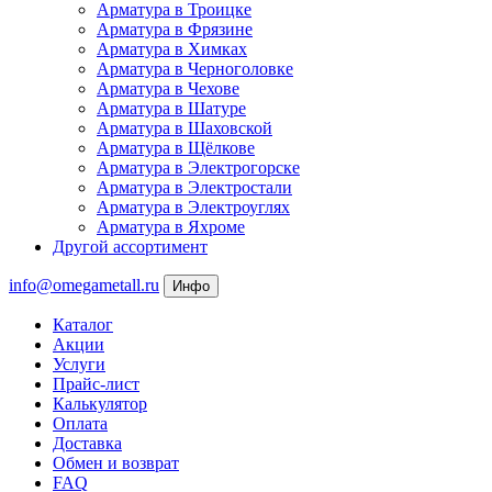
Арматура в Троицке
Арматура в Фрязине
Арматура в Химках
Арматура в Черноголовке
Арматура в Чехове
Арматура в Шатуре
Арматура в Шаховской
Арматура в Щёлкове
Арматура в Электрогорске
Арматура в Электростали
Арматура в Электроуглях
Арматура в Яхроме
Другой ассортимент
info@omegametall.ru
Инфо
Каталог
Акции
Услуги
Прайс-лист
Калькулятор
Оплата
Доставка
Обмен и возврат
FAQ