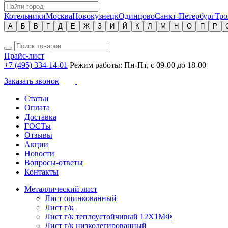
Котельники
Москва
Новокузнецк
Одинцово
Санкт-Петербург
Тро
А
Б
В
Г
Д
Е
Ж
З
И
Й
К
Л
М
Н
О
П
Р
Прайс-лист
+7 (495) 334-14-01
Режим работы: Пн-Пт, с 09-00 до 18-00
Заказать звонок
Статьи
Оплата
Доставка
ГОСТы
Отзывы
Акции
Новости
Вопросы-ответы
Контакты
Металлический лист
Лист оцинкованный
Лист г/к
Лист г/к теплоустойчивый 12Х1МФ
Лист г/к низколегированный