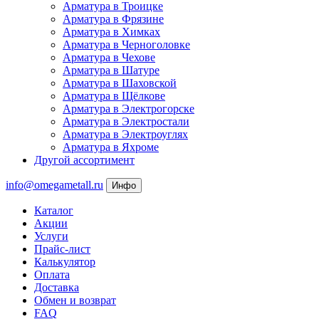
Арматура в Троицке
Арматура в Фрязине
Арматура в Химках
Арматура в Черноголовке
Арматура в Чехове
Арматура в Шатуре
Арматура в Шаховской
Арматура в Щёлкове
Арматура в Электрогорске
Арматура в Электростали
Арматура в Электроуглях
Арматура в Яхроме
Другой ассортимент
info@omegametall.ru
Инфо
Каталог
Акции
Услуги
Прайс-лист
Калькулятор
Оплата
Доставка
Обмен и возврат
FAQ