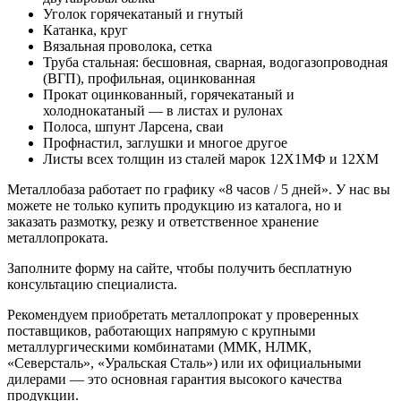
Уголок горячекатаный и гнутый
Катанка, круг
Вязальная проволока, сетка
Труба стальная: бесшовная, сварная, водогазопроводная
(ВГП), профильная, оцинкованная
Прокат оцинкованный, горячекатаный и
холоднокатаный — в листах и рулонах
Полоса, шпунт Ларсена, сваи
Профнастил, заглушки и многое другое
Листы всех толщин из сталей марок 12Х1МФ и 12ХМ
Металлобаза работает по графику «8 часов / 5 дней». У нас вы
можете не только купить продукцию из каталога, но и
заказать размотку, резку и ответственное хранение
металлопроката.
Заполните форму на сайте, чтобы получить бесплатную
консультацию специалиста.
Рекомендуем приобретать металлопрокат у проверенных
поставщиков, работающих напрямую с крупными
металлургическими комбинатами (ММК, НЛМК,
«Северсталь», «Уральская Сталь») или их официальными
дилерами — это основная гарантия высокого качества
продукции.