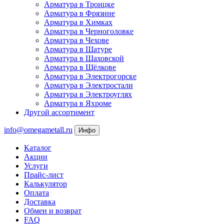
Арматура в Троицке
Арматура в Фрязине
Арматура в Химках
Арматура в Черноголовке
Арматура в Чехове
Арматура в Шатуре
Арматура в Шаховской
Арматура в Щёлкове
Арматура в Электрогорске
Арматура в Электростали
Арматура в Электроуглях
Арматура в Яхроме
Другой ассортимент
info@omegametall.ru
Инфо
Каталог
Акции
Услуги
Прайс-лист
Калькулятор
Оплата
Доставка
Обмен и возврат
FAQ