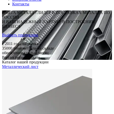
Контакты
ОМЕГА МЕТАЛЛ - ЛИДЕР В ПОСТАВКАХ МЕТАЛЛА ПО
РОССИИ
И ВАШ НАДЕЖНЫЙ ПАРТНЕР В ПОСТРОЕНИИ
БИЗНЕСА
Выбрать продукцию
c 2011
года на рынке
35000
тонн металла на складе
обновления каждый месяц
Россия
регион охвата
Каталог нашей продукции
Металлический лист