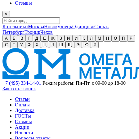
Отзывы
×
Котельники
Москва
Новокузнецк
Одинцово
Санкт-
Петербург
Троицк
Чехов
А
Б
В
Г
Д
Е
Ж
З
И
Й
К
Л
М
Н
О
П
Р
С
Т
У
Ф
Х
Ц
Ч
Ш
Щ
Э
Ю
Я
+7 (495) 334-14-01
Режим работы: Пн-Пт, с 09-00 до 18-00
Заказать звонок
Статьи
Оплата
Доставка
ГОСТы
Отзывы
Акции
Новости
Вопросы-ответы