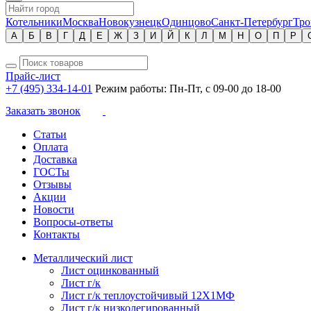
Котельники
Москва
Новокузнецк
Одинцово
Санкт-Петербург
Тро
А
Б
В
Г
Д
Е
Ж
З
И
Й
К
Л
М
Н
О
П
Р
Прайс-лист
+7 (495) 334-14-01
Режим работы: Пн-Пт, с 09-00 до 18-00
Заказать звонок
Статьи
Оплата
Доставка
ГОСТы
Отзывы
Акции
Новости
Вопросы-ответы
Контакты
Металлический лист
Лист оцинкованный
Лист г/к
Лист г/к теплоустойчивый 12Х1МФ
Лист г/к низколегированный