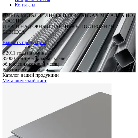
Контакты
ОМЕГА МЕТАЛЛ - ЛИДЕР В ПОСТАВКАХ МЕТАЛЛА ПО
РОССИИ
И ВАШ НАДЕЖНЫЙ ПАРТНЕР В ПОСТРОЕНИИ
БИЗНЕСА
Выбрать продукцию
c 2011
года на рынке
35000
тонн металла на складе
обновления каждый месяц
Россия
регион охвата
Каталог нашей продукции
Металлический лист