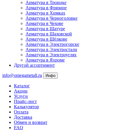
Арматура в Троицке
Арматура в Фрязине
Арматура в Химках
Арматура в Черноголовке
Арматура в Чехове
Арматура в Шатуре
Арматура в Шаховской
Арматура в Щёлкове
Арматура в Электрогорске
Арматура в Электростали
Арматура в Электроуглях
Арматура в Яхроме
Другой ассортимент
info@omegametall.ru
Инфо
Каталог
Акции
Услуги
Прайс-лист
Калькулятор
Оплата
Доставка
Обмен и возврат
FAQ