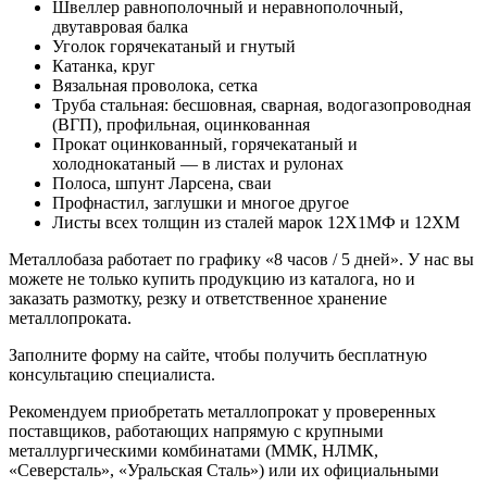
Швеллер равнополочный и неравнополочный,
двутавровая балка
Уголок горячекатаный и гнутый
Катанка, круг
Вязальная проволока, сетка
Труба стальная: бесшовная, сварная, водогазопроводная
(ВГП), профильная, оцинкованная
Прокат оцинкованный, горячекатаный и
холоднокатаный — в листах и рулонах
Полоса, шпунт Ларсена, сваи
Профнастил, заглушки и многое другое
Листы всех толщин из сталей марок 12Х1МФ и 12ХМ
Металлобаза работает по графику «8 часов / 5 дней». У нас вы
можете не только купить продукцию из каталога, но и
заказать размотку, резку и ответственное хранение
металлопроката.
Заполните форму на сайте, чтобы получить бесплатную
консультацию специалиста.
Рекомендуем приобретать металлопрокат у проверенных
поставщиков, работающих напрямую с крупными
металлургическими комбинатами (ММК, НЛМК,
«Северсталь», «Уральская Сталь») или их официальными