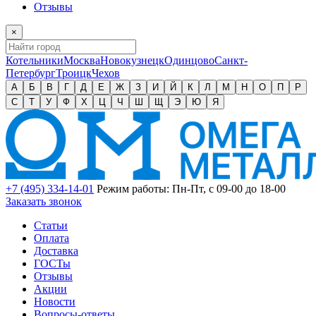
Отзывы
×
Котельники
Москва
Новокузнецк
Одинцово
Санкт-
Петербург
Троицк
Чехов
А
Б
В
Г
Д
Е
Ж
З
И
Й
К
Л
М
Н
О
П
Р
С
Т
У
Ф
Х
Ц
Ч
Ш
Щ
Э
Ю
Я
+7 (495) 334-14-01
Режим работы: Пн-Пт, с 09-00 до 18-00
Заказать звонок
Статьи
Оплата
Доставка
ГОСТы
Отзывы
Акции
Новости
Вопросы-ответы