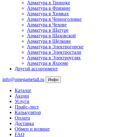
Арматура в Троицке
Арматура в Фрязине
Арматура в Химках
Арматура в Черноголовке
Арматура в Чехове
Арматура в Шатуре
Арматура в Шаховской
Арматура в Щёлкове
Арматура в Электрогорске
Арматура в Электростали
Арматура в Электроуглях
Арматура в Яхроме
Другой ассортимент
info@omegametall.ru
Инфо
Каталог
Акции
Услуги
Прайс-лист
Калькулятор
Оплата
Доставка
Обмен и возврат
FAQ