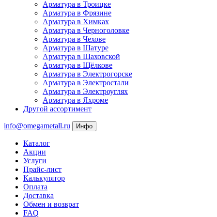
Арматура в Троицке
Арматура в Фрязине
Арматура в Химках
Арматура в Черноголовке
Арматура в Чехове
Арматура в Шатуре
Арматура в Шаховской
Арматура в Щёлкове
Арматура в Электрогорске
Арматура в Электростали
Арматура в Электроуглях
Арматура в Яхроме
Другой ассортимент
info@omegametall.ru
Инфо
Каталог
Акции
Услуги
Прайс-лист
Калькулятор
Оплата
Доставка
Обмен и возврат
FAQ