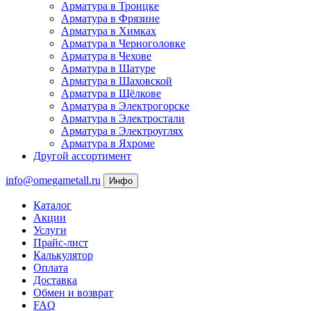
Арматура в Троицке
Арматура в Фрязине
Арматура в Химках
Арматура в Черноголовке
Арматура в Чехове
Арматура в Шатуре
Арматура в Шаховской
Арматура в Щёлкове
Арматура в Электрогорске
Арматура в Электростали
Арматура в Электроуглях
Арматура в Яхроме
Другой ассортимент
info@omegametall.ru
Инфо
Каталог
Акции
Услуги
Прайс-лист
Калькулятор
Оплата
Доставка
Обмен и возврат
FAQ