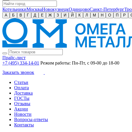
Котельники
Москва
Новокузнецк
Одинцово
Санкт-Петербург
Тро
А
Б
В
Г
Д
Е
Ж
З
И
Й
К
Л
М
Н
О
П
Р
Прайс-лист
+7 (495) 334-14-01
Режим работы: Пн-Пт, с 09-00 до 18-00
Заказать звонок
Статьи
Оплата
Доставка
ГОСТы
Отзывы
Акции
Новости
Вопросы-ответы
Контакты