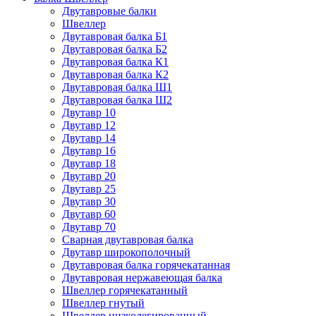
Двутавровые балки
Швеллер
Двутавровая балка Б1
Двутавровая балка Б2
Двутавровая балка К1
Двутавровая балка К2
Двутавровая балка Ш1
Двутавровая балка Ш2
Двутавр 10
Двутавр 12
Двутавр 14
Двутавр 16
Двутавр 18
Двутавр 20
Двутавр 25
Двутавр 30
Двутавр 60
Двутавр 70
Сварная двутавровая балка
Двутавр широкополочный
Двутавровая балка горячекатанная
Двутавровая нержавеющая балка
Швеллер горячекатанный
Швеллер гнутый
Швеллер низколегированный