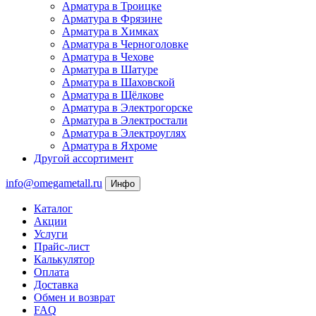
Арматура в Троицке
Арматура в Фрязине
Арматура в Химках
Арматура в Черноголовке
Арматура в Чехове
Арматура в Шатуре
Арматура в Шаховской
Арматура в Щёлкове
Арматура в Электрогорске
Арматура в Электростали
Арматура в Электроуглях
Арматура в Яхроме
Другой ассортимент
info@omegametall.ru
Инфо
Каталог
Акции
Услуги
Прайс-лист
Калькулятор
Оплата
Доставка
Обмен и возврат
FAQ