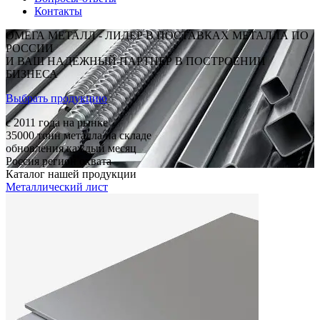
Контакты
ОМЕГА МЕТАЛЛ - ЛИДЕР В ПОСТАВКАХ МЕТАЛЛА ПО
РОССИИ
И ВАШ НАДЕЖНЫЙ ПАРТНЕР В ПОСТРОЕНИИ
БИЗНЕСА
Выбрать продукцию
c 2011
года на рынке
35000
тонн металла на складе
обновления каждый месяц
Россия
регион охвата
Каталог нашей продукции
Металлический лист