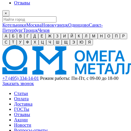
Отзывы
×
Котельники
Москва
Новокузнецк
Одинцово
Санкт-
Петербург
Троицк
Чехов
А
Б
В
Г
Д
Е
Ж
З
И
Й
К
Л
М
Н
О
П
Р
С
Т
У
Ф
Х
Ц
Ч
Ш
Щ
Э
Ю
Я
+7 (495) 334-14-01
Режим работы: Пн-Пт, с 09-00 до 18-00
Заказать звонок
Статьи
Оплата
Доставка
ГОСТы
Отзывы
Акции
Новости
Вопросы-ответы