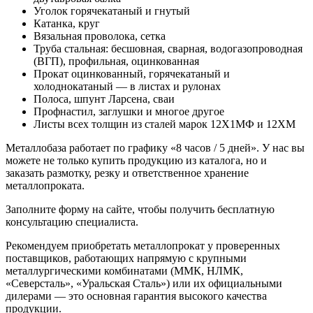
Уголок горячекатаный и гнутый
Катанка, круг
Вязальная проволока, сетка
Труба стальная: бесшовная, сварная, водогазопроводная
(ВГП), профильная, оцинкованная
Прокат оцинкованный, горячекатаный и
холоднокатаный — в листах и рулонах
Полоса, шпунт Ларсена, сваи
Профнастил, заглушки и многое другое
Листы всех толщин из сталей марок 12Х1МФ и 12ХМ
Металлобаза работает по графику «8 часов / 5 дней». У нас вы
можете не только купить продукцию из каталога, но и
заказать размотку, резку и ответственное хранение
металлопроката.
Заполните форму на сайте, чтобы получить бесплатную
консультацию специалиста.
Рекомендуем приобретать металлопрокат у проверенных
поставщиков, работающих напрямую с крупными
металлургическими комбинатами (ММК, НЛМК,
«Северсталь», «Уральская Сталь») или их официальными
дилерами — это основная гарантия высокого качества
продукции.