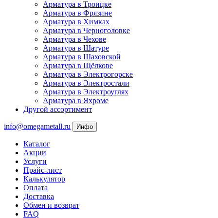
Арматура в Троицке
Арматура в Фрязине
Арматура в Химках
Арматура в Черноголовке
Арматура в Чехове
Арматура в Шатуре
Арматура в Шаховской
Арматура в Щёлкове
Арматура в Электрогорске
Арматура в Электростали
Арматура в Электроуглях
Арматура в Яхроме
Другой ассортимент
info@omegametall.ru
Инфо
Каталог
Акции
Услуги
Прайс-лист
Калькулятор
Оплата
Доставка
Обмен и возврат
FAQ