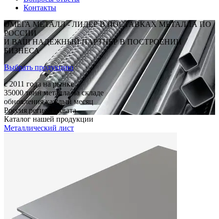
Контакты
ОМЕГА МЕТАЛЛ - ЛИДЕР В ПОСТАВКАХ МЕТАЛЛА ПО
РОССИИ
И ВАШ НАДЕЖНЫЙ ПАРТНЕР В ПОСТРОЕНИИ
БИЗНЕСА
Выбрать продукцию
c 2011
года на рынке
35000
тонн металла на складе
обновления каждый месяц
Россия
регион охвата
Каталог нашей продукции
Металлический лист