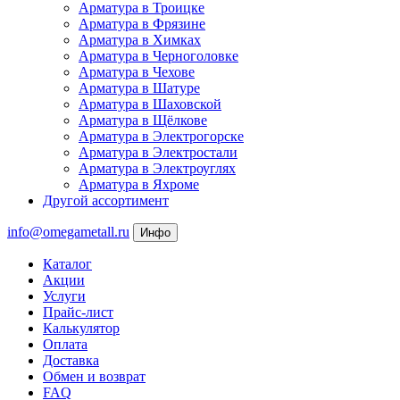
Арматура в Троицке
Арматура в Фрязине
Арматура в Химках
Арматура в Черноголовке
Арматура в Чехове
Арматура в Шатуре
Арматура в Шаховской
Арматура в Щёлкове
Арматура в Электрогорске
Арматура в Электростали
Арматура в Электроуглях
Арматура в Яхроме
Другой ассортимент
info@omegametall.ru
Инфо
Каталог
Акции
Услуги
Прайс-лист
Калькулятор
Оплата
Доставка
Обмен и возврат
FAQ