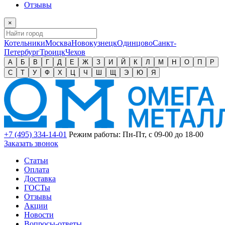
Отзывы
×
Котельники
Москва
Новокузнецк
Одинцово
Санкт-
Петербург
Троицк
Чехов
А
Б
В
Г
Д
Е
Ж
З
И
Й
К
Л
М
Н
О
П
Р
С
Т
У
Ф
Х
Ц
Ч
Ш
Щ
Э
Ю
Я
+7 (495) 334-14-01
Режим работы: Пн-Пт, с 09-00 до 18-00
Заказать звонок
Статьи
Оплата
Доставка
ГОСТы
Отзывы
Акции
Новости
Вопросы-ответы