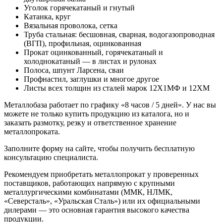
Уголок горячекатаный и гнутый
Катанка, круг
Вязальная проволока, сетка
Труба стальная: бесшовная, сварная, водогазопроводная
(ВГП), профильная, оцинкованная
Прокат оцинкованный, горячекатаный и
холоднокатаный — в листах и рулонах
Полоса, шпунт Ларсена, сваи
Профнастил, заглушки и многое другое
Листы всех толщин из сталей марок 12Х1МФ и 12ХМ
Металлобаза работает по графику «8 часов / 5 дней». У нас вы
можете не только купить продукцию из каталога, но и
заказать размотку, резку и ответственное хранение
металлопроката.
Заполните форму на сайте, чтобы получить бесплатную
консультацию специалиста.
Рекомендуем приобретать металлопрокат у проверенных
поставщиков, работающих напрямую с крупными
металлургическими комбинатами (ММК, НЛМК,
«Северсталь», «Уральская Сталь») или их официальными
дилерами — это основная гарантия высокого качества
продукции.