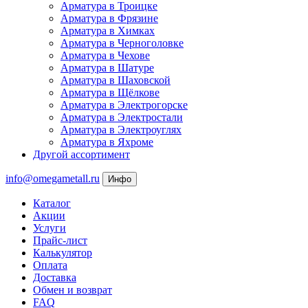
Арматура в Троицке
Арматура в Фрязине
Арматура в Химках
Арматура в Черноголовке
Арматура в Чехове
Арматура в Шатуре
Арматура в Шаховской
Арматура в Щёлкове
Арматура в Электрогорске
Арматура в Электростали
Арматура в Электроуглях
Арматура в Яхроме
Другой ассортимент
info@omegametall.ru
Инфо
Каталог
Акции
Услуги
Прайс-лист
Калькулятор
Оплата
Доставка
Обмен и возврат
FAQ