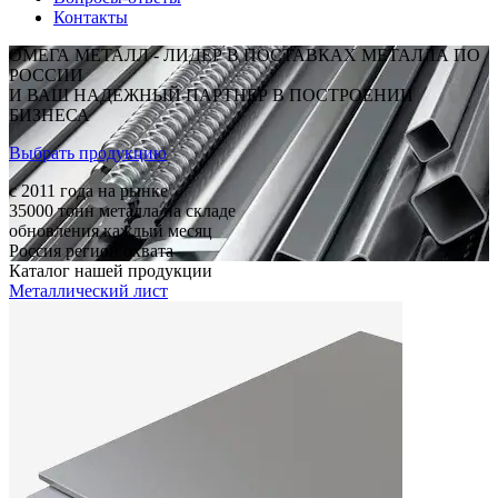
Контакты
ОМЕГА МЕТАЛЛ - ЛИДЕР В ПОСТАВКАХ МЕТАЛЛА ПО
РОССИИ
И ВАШ НАДЕЖНЫЙ ПАРТНЕР В ПОСТРОЕНИИ
БИЗНЕСА
Выбрать продукцию
c 2011
года на рынке
35000
тонн металла на складе
обновления каждый месяц
Россия
регион охвата
Каталог нашей продукции
Металлический лист