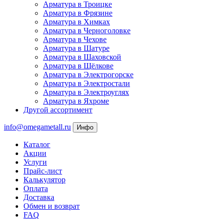
Арматура в Троицке
Арматура в Фрязине
Арматура в Химках
Арматура в Черноголовке
Арматура в Чехове
Арматура в Шатуре
Арматура в Шаховской
Арматура в Щёлкове
Арматура в Электрогорске
Арматура в Электростали
Арматура в Электроуглях
Арматура в Яхроме
Другой ассортимент
info@omegametall.ru
Инфо
Каталог
Акции
Услуги
Прайс-лист
Калькулятор
Оплата
Доставка
Обмен и возврат
FAQ