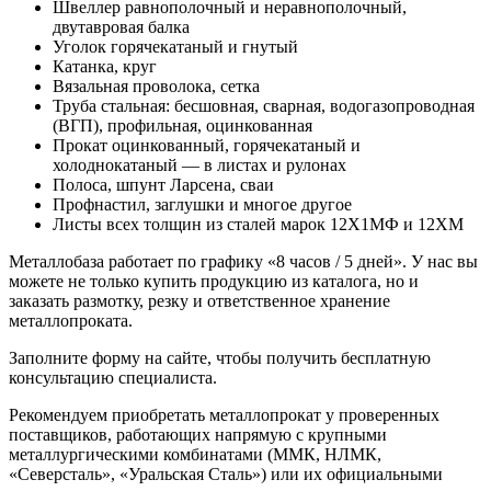
Швеллер равнополочный и неравнополочный,
двутавровая балка
Уголок горячекатаный и гнутый
Катанка, круг
Вязальная проволока, сетка
Труба стальная: бесшовная, сварная, водогазопроводная
(ВГП), профильная, оцинкованная
Прокат оцинкованный, горячекатаный и
холоднокатаный — в листах и рулонах
Полоса, шпунт Ларсена, сваи
Профнастил, заглушки и многое другое
Листы всех толщин из сталей марок 12Х1МФ и 12ХМ
Металлобаза работает по графику «8 часов / 5 дней». У нас вы
можете не только купить продукцию из каталога, но и
заказать размотку, резку и ответственное хранение
металлопроката.
Заполните форму на сайте, чтобы получить бесплатную
консультацию специалиста.
Рекомендуем приобретать металлопрокат у проверенных
поставщиков, работающих напрямую с крупными
металлургическими комбинатами (ММК, НЛМК,
«Северсталь», «Уральская Сталь») или их официальными