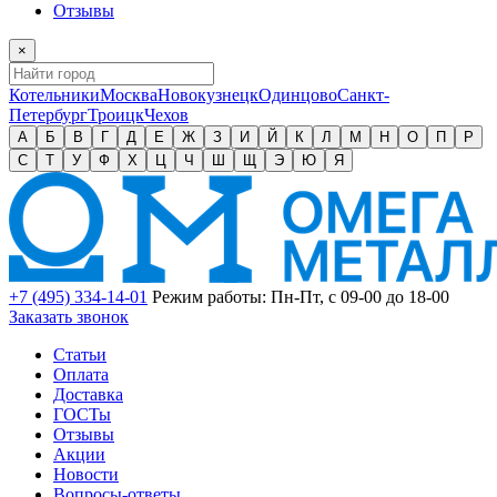
Отзывы
×
Котельники
Москва
Новокузнецк
Одинцово
Санкт-
Петербург
Троицк
Чехов
А
Б
В
Г
Д
Е
Ж
З
И
Й
К
Л
М
Н
О
П
Р
С
Т
У
Ф
Х
Ц
Ч
Ш
Щ
Э
Ю
Я
+7 (495) 334-14-01
Режим работы: Пн-Пт, с 09-00 до 18-00
Заказать звонок
Статьи
Оплата
Доставка
ГОСТы
Отзывы
Акции
Новости
Вопросы-ответы