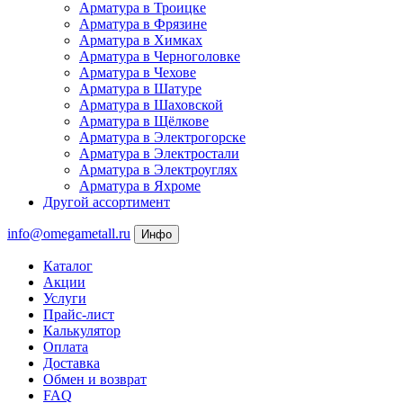
Арматура в Троицке
Арматура в Фрязине
Арматура в Химках
Арматура в Черноголовке
Арматура в Чехове
Арматура в Шатуре
Арматура в Шаховской
Арматура в Щёлкове
Арматура в Электрогорске
Арматура в Электростали
Арматура в Электроуглях
Арматура в Яхроме
Другой ассортимент
info@omegametall.ru
Инфо
Каталог
Акции
Услуги
Прайс-лист
Калькулятор
Оплата
Доставка
Обмен и возврат
FAQ