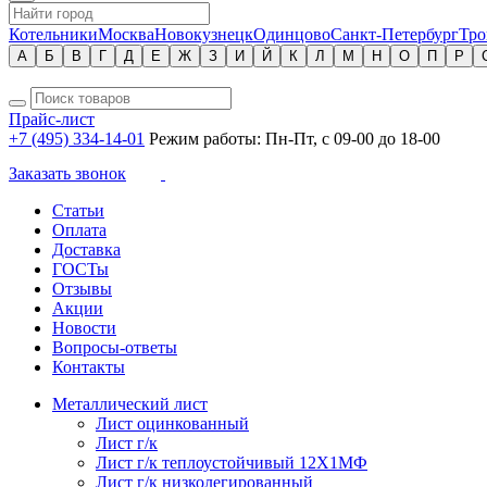
Котельники
Москва
Новокузнецк
Одинцово
Санкт-Петербург
Тро
А
Б
В
Г
Д
Е
Ж
З
И
Й
К
Л
М
Н
О
П
Р
Прайс-лист
+7 (495) 334-14-01
Режим работы: Пн-Пт, с 09-00 до 18-00
Заказать звонок
Статьи
Оплата
Доставка
ГОСТы
Отзывы
Акции
Новости
Вопросы-ответы
Контакты
Металлический лист
Лист оцинкованный
Лист г/к
Лист г/к теплоустойчивый 12Х1МФ
Лист г/к низколегированный