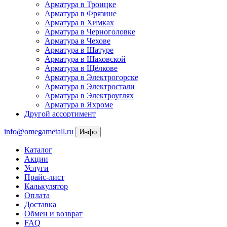
Арматура в Троицке
Арматура в Фрязине
Арматура в Химках
Арматура в Черноголовке
Арматура в Чехове
Арматура в Шатуре
Арматура в Шаховской
Арматура в Щёлкове
Арматура в Электрогорске
Арматура в Электростали
Арматура в Электроуглях
Арматура в Яхроме
Другой ассортимент
info@omegametall.ru
Инфо
Каталог
Акции
Услуги
Прайс-лист
Калькулятор
Оплата
Доставка
Обмен и возврат
FAQ