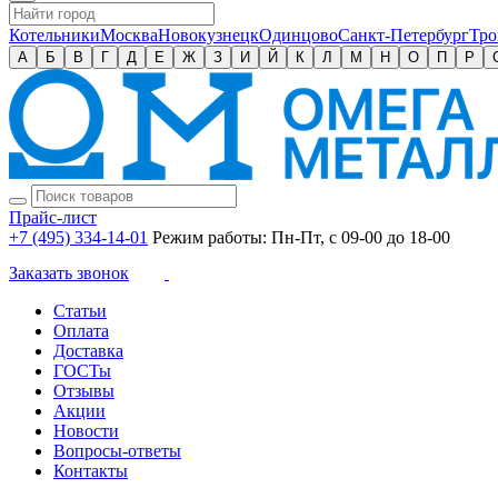
Котельники
Москва
Новокузнецк
Одинцово
Санкт-Петербург
Тро
А
Б
В
Г
Д
Е
Ж
З
И
Й
К
Л
М
Н
О
П
Р
Прайс-лист
+7 (495) 334-14-01
Режим работы: Пн-Пт, с 09-00 до 18-00
Заказать звонок
Статьи
Оплата
Доставка
ГОСТы
Отзывы
Акции
Новости
Вопросы-ответы
Контакты