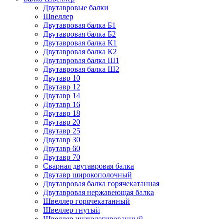
Двутавровые балки
Швеллер
Двутавровая балка Б1
Двутавровая балка Б2
Двутавровая балка К1
Двутавровая балка К2
Двутавровая балка Ш1
Двутавровая балка Ш2
Двутавр 10
Двутавр 12
Двутавр 14
Двутавр 16
Двутавр 18
Двутавр 20
Двутавр 25
Двутавр 30
Двутавр 60
Двутавр 70
Сварная двутавровая балка
Двутавр широкополочный
Двутавровая балка горячекатанная
Двутавровая нержавеющая балка
Швеллер горячекатанный
Швеллер гнутый
Швеллер низколегированный