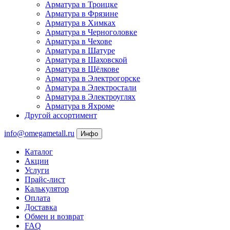
Арматура в Троицке
Арматура в Фрязине
Арматура в Химках
Арматура в Черноголовке
Арматура в Чехове
Арматура в Шатуре
Арматура в Шаховской
Арматура в Щёлкове
Арматура в Электрогорске
Арматура в Электростали
Арматура в Электроуглях
Арматура в Яхроме
Другой ассортимент
info@omegametall.ru
Инфо
Каталог
Акции
Услуги
Прайс-лист
Калькулятор
Оплата
Доставка
Обмен и возврат
FAQ