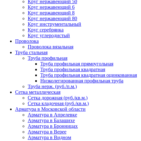
Круг нержавеющий 50
Круг нержавеющий 6
Круг нержавеющий 8
Круг нержавеющий 80
Круг инструментальный
Круг серебрянка
Круг углеродистый
Проволока
Проволока вязальная
Труба стальная
Труба профильная
Труба профильная прямоугольная
Труба профильная квадратная
Труба профильная квадратная оцинкованная
Низколегированная профильная труба
Труба нерж. (руб./п.м.)
Сетка металлическая
Сетка дорожная (руб./кв.м.)
Сетка кладочная (руб./кв.м.)
Арматура в Московской области
Арматура в Апрелевке
Арматура в Балашихе
Арматура в Бронницах
Арматура в Верее
Арматура в Видном