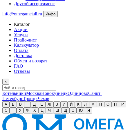
Другой ассортимент
info@omegametall.ru
Инфо
Каталог
Акции
Услуги
Прайс-лист
Калькулятор
Оплата
Доставка
Обмен и возврат
FAQ
Отзывы
×
Котельники
Москва
Новокузнецк
Одинцово
Санкт-
Петербург
Троицк
Чехов
А
Б
В
Г
Д
Е
Ж
З
И
Й
К
Л
М
Н
О
П
Р
С
Т
У
Ф
Х
Ц
Ч
Ш
Щ
Э
Ю
Я